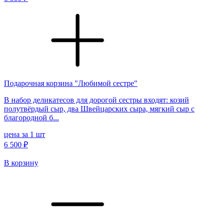
Подарочная корзина "Любимой сестре"
В набор деликатесов для дорогой сестры входят: козий
полутвёрдый сыр, два Швейцарских сыра, мягкий сыр с
благородной б...
цена за 1 шт
6 500 ₽
В корзину