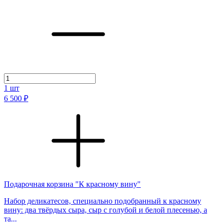
1
шт
6 500 ₽
Подарочная корзина "К красному вину"
Набор деликатесов, специально подобранный к красному
вину: два твёрдых сыра, сыр с голубой и белой плесенью, а
та...