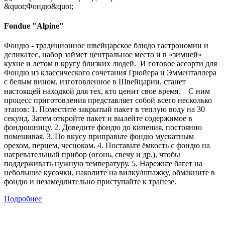
Fondue "Alpine"
Фондю - традиционное швейцарское блюдо гастрономии и
деликатес, набор займет центральное место и в «зимней»
кухне и летом в кругу близких людей. И готовое ассорти для
Фондю из классического сочетания Грюйера и Эмменталлера
с белым вином, изготовленное в Швейцарии, станет
настоящей находкой для тех, кто ценит свое время.⠀ С ним
процесс приготовления представляет собой всего несколько
этапов: 1. Поместите закрытый пакет в теплую воду на 30
секунд. Затем откройте пакет и вылейте содержимое в
фондюшницу. 2. Доведите фондю до кипения, постоянно
помешивая. 3. По вкусу приправьте фондю мускатным
орехом, перцем, чесноком. 4. Поставьте ёмкость с фондю на
нагревательный прибор (огонь, свечу и др.), чтобы
поддерживать нужную температуру. 5. Нарежьте багет на
небольшие кусочки, наколите на вилку/шпажку, обмакните в
фондю и незамедлительно приступайте к трапезе.
Подробнее