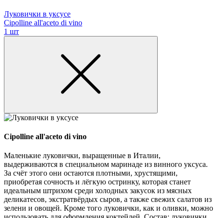
Луковички в уксусе
Cipolline all'aceto di vino
1 шт
Cipolline all'aceto di vino
Маленькие луковички, выращенные в Италии,
выдерживаются в специальном маринаде из винного уксуса.
За счёт этого они остаются плотными, хрустящими,
приобретая сочность и лёгкую остринку, которая станет
идеальным штрихом среди холодных закусок из мясных
деликатесов, экстратвёрдых сыров, а также свежих салатов из
зелени и овощей. Кроме того луковички, как и оливки, можно
использовать для оформления коктейлей. Состав: луковички,