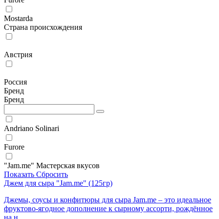
Mostarda
Страна происхождения
Австрия
Россия
Бренд
Бренд
Andriano Solinari
Furore
"Jam.me" Мастерская вкусов
Показать
Сбросить
Джем для сыра "Jam.me" (125гр)
Джемы, соусы и конфитюры для сыра Jam.me – это идеальное
фруктово-ягодное дополнение к сырному ассорти, рождённое
на н...