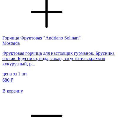
Горчица Фруктовая "Andriano Solinari"
Mostarda
Фруктовая горчица для настоящих гурманов. Брусника
состав: Брусника, вода, сахар, загуститель:крахмал
кукурузный, р...
цена за 1 шт
680 ₽
В корзину