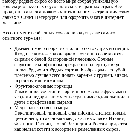
выбору редких сыров со всего мира собрал уникальную
коллекцию вкусных соусов для сыра из разных стран. Все
продукты каталога можно купить в наших гастрономических
лавках в Санкт-Петербурге или оформить заказ в интернет-
магазине.
Ассортимент необычных соусов порадует даже самого
опытного гурмана:
Джемы и конфитюры из ягод и фруктов, трав и специй.
Ягодные кисло-сладкие джемы отлично сочетаются с
сырами с белой благородной плесенью. Сочные
фруктовые конфитюры прекрасно подчеркнут вкус
полутвёрдых и твёрдых сортов. К образцам с голубой
плесенью лучше всего подать варенье с грушей, айвой,
персиком или инжиром.
Фруктово-ягодные горчицы.
Изысканное сочетание горчичного масла с фруктами и
ягодами подарит ни с чем не сравнимое удовольствие в
дуэте с крафтовыми сырами.
Мёд с пасек со всего мира.
Эвкалиптовый, липовый, альпийский, апельсиновый,
цветочный, тимьяновый мёд с частных пасек Италии,
Франции, Греции, Новой Зеландии и России придется
как нельзя кстати к ассорти из ремесленных сыров.