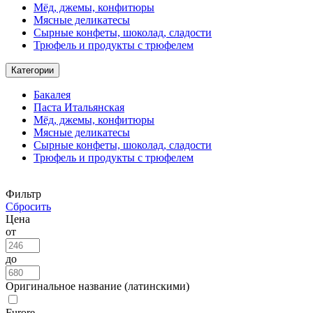
Мёд, джемы, конфитюры
Мясные деликатесы
Сырные конфеты, шоколад, сладости
Трюфель и продукты с трюфелем
Категории
Бакалея
Паста Итальянская
Мёд, джемы, конфитюры
Мясные деликатесы
Сырные конфеты, шоколад, сладости
Трюфель и продукты с трюфелем
Фильтр
Сбросить
Цена
от
до
Оригинальное название (латинскими)
Furore