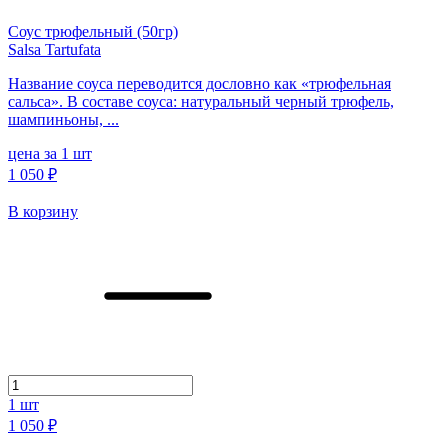
Соус трюфельный (50гр)
Salsa Tartufata
Название соуса переводится дословно как «трюфельная
сальса». В составе соуса: натуральный черный трюфель,
шампиньоны, ...
цена за 1 шт
1 050 ₽
В корзину
1
шт
1 050 ₽