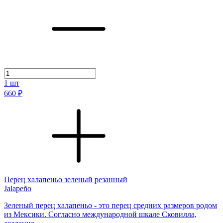
1
шт
660 ₽
Перец халапеньо зеленый резанный
Jalapeño
Зеленый перец халапеньо - это перец средних размеров родом
из Мексики. Согласно международной шкале Сковилла,