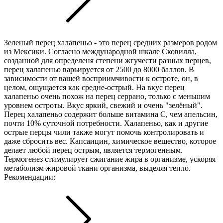
Зеленый перец халапеньо - это перец средних размеров родом
из Мексики. Согласно международной шкале Сковилла,
созданной для определеня степени жгучести разных перцев,
перец халапеньо варьируется от 2500 до 8000 баллов. В
зависимости от вашей восприимчивости к остроте, он, в
целом, ощущается как средне-острый. На вкус перец
халапеньо очень похож на перец серрано, только с меньшим
уровнем остроты. Вкус яркий, свежий и очень "зелёный".
Перец халапеньо содержит больше витамина С, чем апельсин,
почти 10% суточной потребности. Халапеньо, как и другие
острые перцы чили также могут помочь контролировать и
даже сбросить вес. Капсаицин, химическое вещество, которое
делает любой перец острым, является термогенным.
Термогенез стимулирует сжигание жира в организме, ускоряя
метаболизм жировой ткани организма, выделяя тепло.
Рекомендации: