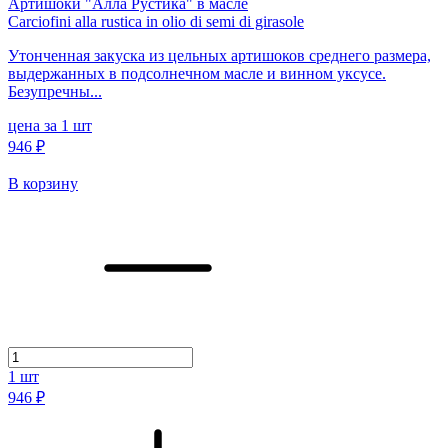
Артишоки "Алла Рустика" в масле
Carciofini alla rustica in olio di semi di girasole
Утонченная закуска из цельных артишоков среднего размера,
выдержанных в подсолнечном масле и винном уксусе.
Безупречны...
цена за 1 шт
946 ₽
В корзину
1
шт
946 ₽