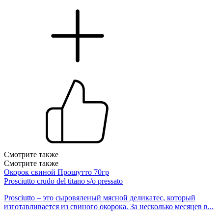
Смотрите также
Смотрите также
Окорок свиной Прошутто 70гр
Prosciutto crudo del titano s/o pressato
Prosciutto – это сыровяленый мясной деликатес, который
изготавливается из свиного окорока. За несколько месяцев в...