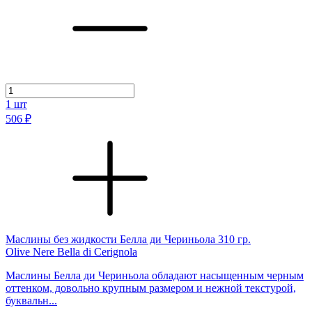
1
шт
506 ₽
Маслины без жидкости Белла ди Чериньола 310 гр.
Olive Nere Bella di Cerignola
Маслины Белла ди Чериньола обладают насыщенным черным
оттенком, довольно крупным размером и нежной текстурой,
буквальн...