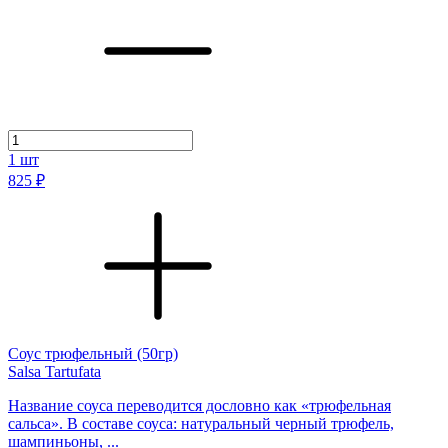
1
шт
825 ₽
Соус трюфельный (50гр)
Salsa Tartufata
Название соуса переводится дословно как «трюфельная
сальса». В составе соуса: натуральный черный трюфель,
шампиньоны, ...