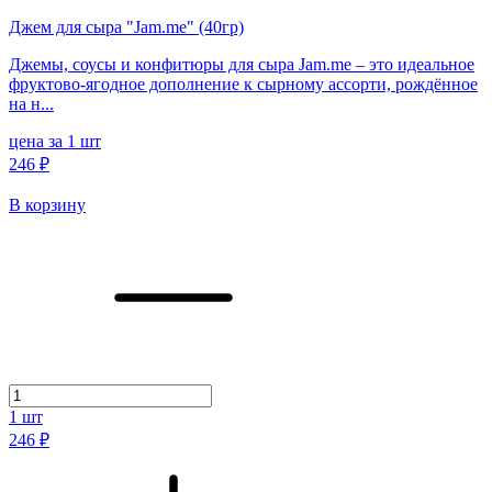
Джем для сыра "Jam.me" (40гр)
Джемы, соусы и конфитюры для сыра Jam.me – это идеальное
фруктово-ягодное дополнение к сырному ассорти, рождённое
на н...
цена за 1 шт
246 ₽
В корзину
1
шт
246 ₽