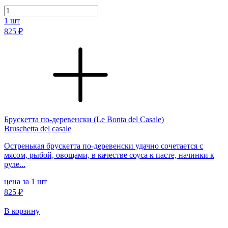
1
шт
825 ₽
Брускетта по-деревенски (Le Bonta del Casale)
Bruschetta del casale
Остренькая брускетта по-деревенски удачно сочетается с
мясом, рыбой, овощами, в качестве соуса к пасте, начинки к
руле...
цена за 1 шт
825 ₽
В корзину