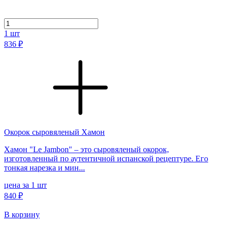
1
шт
836 ₽
Окорок сыровяленый Хамон
Хамон "Le Jambon" – это сыровяленый окорок,
изготовленный по аутентичной испанской рецептуре. Его
тонкая нарезка и мин...
цена за 1 шт
840 ₽
В корзину