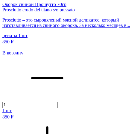
Окорок свиной Прошутто 70гр
Prosciutto crudo del titano s/o pressato
Prosciutto – это сыровяленый мясной деликатес, который
изготавливается из свиного окорока. За несколько месяцев в...
цена за 1 шт
850 ₽
В корзину
1
шт
850 ₽