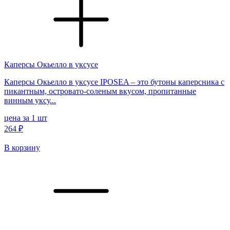
Каперсы Окьелло в уксусе
Каперсы Окьелло в уксусе IPOSEA – это бутоны каперсника с
пикантным, островато-соленым вкусом, пропитанные
винным уксу...
цена за 1 шт
264 ₽
В корзину