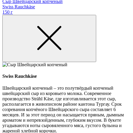
Сыр Швейцарский копченый
Swiss Rauchkäse
150 г
Swiss Rauchkäse
Швейцарский копченый – это полутвёрдый копченый
швейцарский сыр из коровьего молока. Современное
производство Strähl Käse, где изготавливается этот сыр,
располагается в живописном районе кантона Тургау. Срок
созревания копчёного Швейцарского сыра составляет 6
месяцев. И за этот период он насыщается пряным, дымным
ароматом и непревзойденным, глубоким вкусом. В букете
угадываются ноты сыровяленного мяса, густого бульона и
жареной хлебной корочки.