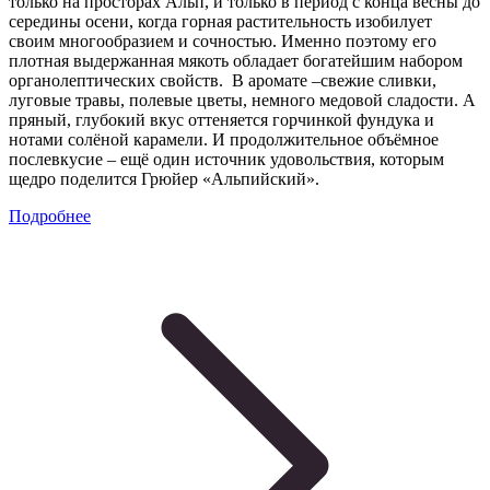
только на просторах Альп, и только в период с конца весны до
середины осени, когда горная растительность изобилует
своим многообразием и сочностью. Именно поэтому его
плотная выдержанная мякоть обладает богатейшим набором
органолептических свойств. В аромате –свежие сливки,
луговые травы, полевые цветы, немного медовой сладости. А
пряный, глубокий вкус оттеняется горчинкой фундука и
нотами солёной карамели. И продолжительное объёмное
послевкусие – ещё один источник удовольствия, которым
щедро поделится Грюйер «Альпийский».
Подробнее