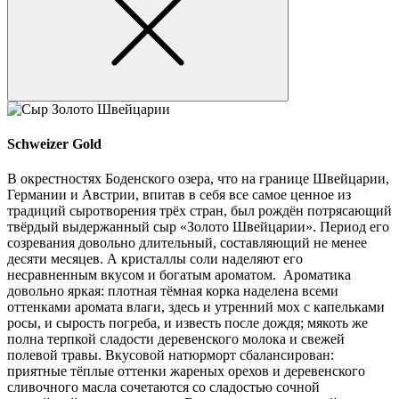
Schweizer Gold
В окрестностях Боденского озера, что на границе Швейцарии,
Германии и Австрии, впитав в себя все самое ценное из
традиций сыротворения трёх стран, был рождён потрясающий
твёрдый выдержанный сыр «Золото Швейцарии». Период его
созревания довольно длительный, составляющий не менее
десяти месяцев. А кристаллы соли наделяют его
несравненным вкусом и богатым ароматом. Ароматика
довольно яркая: плотная тёмная корка наделена всеми
оттенками аромата влаги, здесь и утренний мох с капельками
росы, и сырость погреба, и известь после дождя; мякоть же
полна терпкой сладости деревенского молока и свежей
полевой травы. Вкусовой натюрморт сбалансирован:
приятные тёплые оттенки жареных орехов и деревенского
сливочного масла сочетаются со сладостью сочной