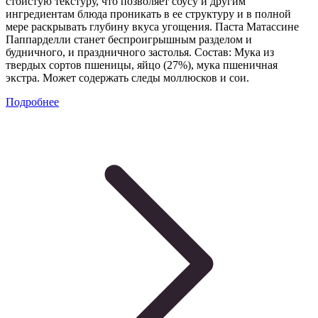
стоистую текстуру, что позволяет соусу и другим
ингредиентам блюда проникать в ее структуру и в полной
мере раскрывать глубину вкуса угощения. Паста Матассине
Паппарделли станет беспроигрышным разделом и
будничного, и праздничного застолья. Состав: Мука из
твердых сортов пшеницы, яйцо (27%), мука пшеничная
экстра. Может содержать следы моллюсков и сои.
Подробнее