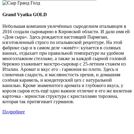
Grand Vyatka GOLD
Небольшая компания увлечённых сыроделием итальянцев в
2016 создали сыроварню в Кировской области. И дали имя ей
«Дом сыра». Здесь рождается настоящий Пармезан,
изготовленный строго по итальянской рецептуре. На этой
фабрике сыр и в самом деле «живёт»: купается в соляных
ваннах, отдыхает при правильной температуре на удобном
многоэтажном стеллаже, а также за каждой сырной головой
бережно ухаживает маэстро-сыровар с 25-летним стажем из
Италии. Аромат и вкус его - гармония во плоти. Здесь и
сливочная сладость, и маслянистость орехов, и домашняя
солёная карамель, и кондитерский цех с натуральной
ванилью. Кроме знаменитого аромата и глубокого вкуса, у
короля сыров есть ещё одно важное отличие и его же визитная
карточка - зернистая структура с кристаллами тирозина,
которая так притягивает гурманов.
Подробнее