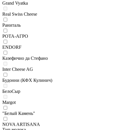
Grand Vyatka
Real Swiss Cheese
Раниталь
РОТА-АГРО
ENDORF
Казефичио да Стефано
Inter Cheese AG
Будонни (КФХ Кулинич)
БелоСыр
Margot
"Белый Камень"
NOVA ARTISANA
Тип молока