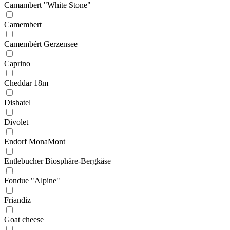
Camambert "White Stone"
Camembert
Camembért Gerzensee
Caprino
Cheddar 18m
Dishatel
Divolet
Endorf MonaMont
Entlebucher Biosphäre-Bergkäse
Fondue "Alpine"
Friandiz
Goat cheese