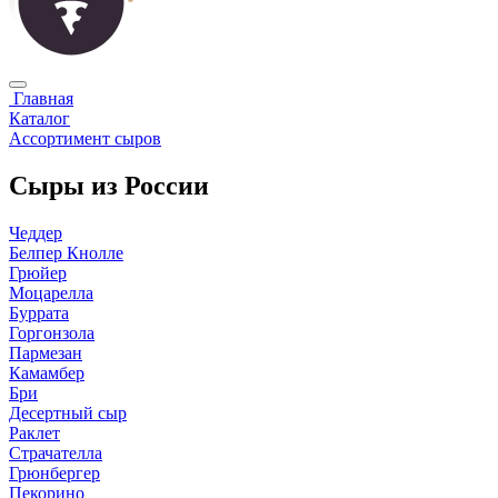
Главная
Каталог
Ассортимент сыров
Сыры из России
Чеддер
Белпер Кнолле
Грюйер
Моцарелла
Буррата
Горгонзола
Пармезан
Камамбер
Бри
Десертный сыр
Раклет
Страчателла
Грюнбергер
Пекорино