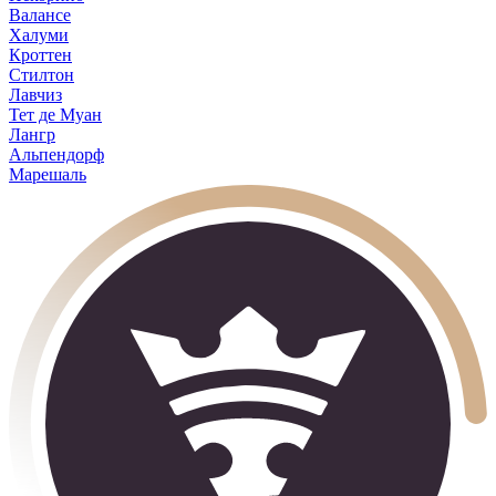
Валансе
Халуми
Кроттен
Стилтон
Лавчиз
Тет де Муан
Лангр
Альпендорф
Марешаль