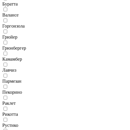
Буратта
Валансе
Горгонзола
Грюйер
Грюнбергер
Камамбер
Лавчиз
Пармезан
Пекорино
Раклет
Рикотта
Рустико