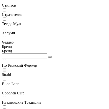
Стилтон
Страчателла
Тет де Муан
Халуми
Чеддер
Бренд
Бренд
По-Рижский Фермер
Strahl
Buon Latte
Соболев Сыр
Итальянские Традиции