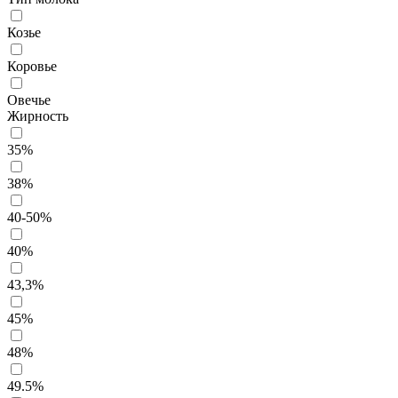
Козье
Коровье
Овечье
Жирность
35%
38%
40-50%
40%
43,3%
45%
48%
49.5%