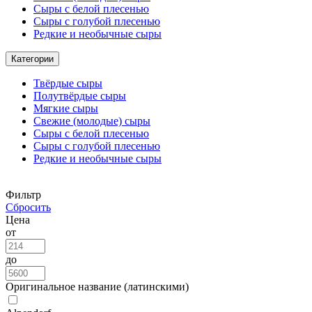
Сыры с белой плесенью
Сыры с голубой плесенью
Редкие и необычные сыры
Категории
Твёрдые сыры
Полутвёрдые сыры
Мягкие сыры
Свежие (молодые) сыры
Сыры с белой плесенью
Сыры с голубой плесенью
Редкие и необычные сыры
Фильтр
Сбросить
Цена
от
до
Оригинальное название (латинскими)