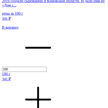
2016 создали сыроварню в Кировской области. И дали имя ей
«Дом с...
цена за 100 г
341 ₽
В корзину
100
г
341 ₽