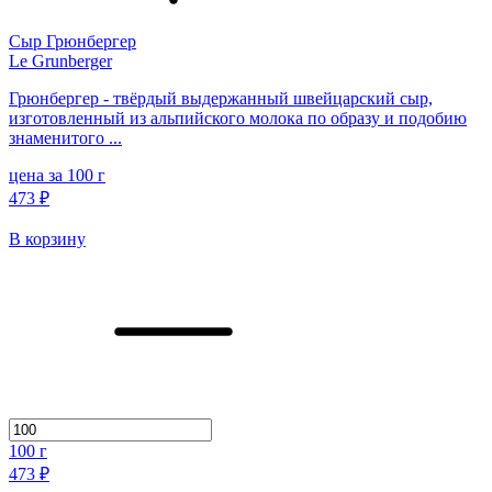
Сыр Грюнбергер
Le Grunberger
Грюнбергер - твёрдый выдержанный швейцарский сыр,
изготовленный из альпийского молока по образу и подобию
знаменитого ...
цена за 100 г
473 ₽
В корзину
100
г
473 ₽