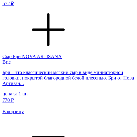
572 ₽
Сыр Бри NOVA ARTISANA
Brie
Бри – это классический мягкий сыр в виде миниатюрной
головки, покрытой благородной белой плесенью. Бри от Нова
Артизан...
цена за 1 шт
770 ₽
В корзину