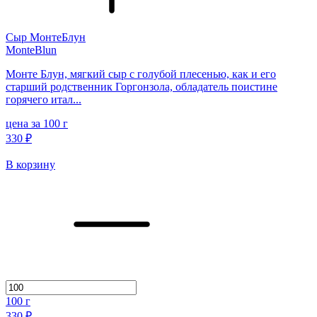
Сыр МонтеБлун
MonteBlun
Монте Блун, мягкий сыр с голубой плесенью, как и его
старший родственник Горгонзола, обладатель поистине
горячего итал...
цена за 100 г
330 ₽
В корзину
100
г
330 ₽