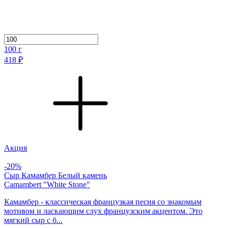
100
г
418 ₽
Акция
-20%
Сыр Камамбер Белый камень
Camambert "White Stone"
Камамбер - классическая французкая песня со знакомым
мотивом и ласкающим слух французским акцентом. Это
мягкий сыр с б...