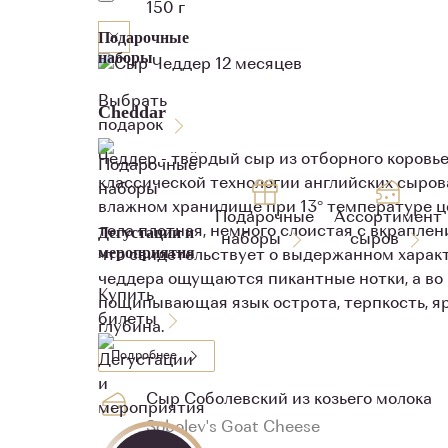
150 г
Подарочные
наборы
Выбрать
Сheddar
подарок
Чеддер - твёрдый сыр из отборного коровье
классической технологии английских сыро
влажном хранилище при 13° температуре це
Подарочные
Ассортимент
Дегустации и
тела плотная, немного слоистая с вкраплен
наборы
сыров
мероприятия
что свидетельствует о выдержанном характ
чеддера ощущаются пикантные нотки, а во 
Купить
пощипывающая язык острота, терпкость, яр
билеты
глубина.
Подробнее
Сыр Соболевский из козьего молока
Sobolev's Goat Cheese