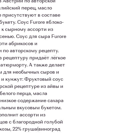
в Австрии по авторской
илийский перец, масло
е присутствуют в составе
укету. Соус Furore яблоко-
 к сырному ассорти из
сенью. Соус для сыра Furore
оти абрикосов и
 по авторскому рецепту.
в рецептуру придаёт лёгкое
атюрморту. А также делает
м для необычных сыров и
 и кунжут: Фруктовый соус
рской рецептуре из айвы и
белого перца, масла
 низкое содержание сахара
альным вкусовым букетом.
ополнит ассорти из
цов с благородной голубой
юкозы, 22% груша(виноград