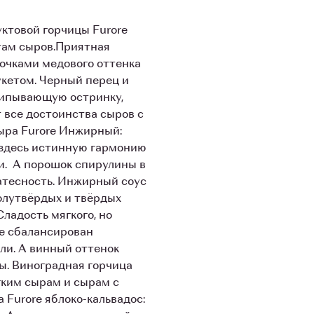
уктовой горчицы Furore
там сыров.Приятная
очками медового оттенка
кетом. Черный перец и
щипывающую остринку,
 все достоинства сыров с
ыра Furore Инжирный:
 здесь истинную гармонию
и. А порошок спирулины в
атесность. Инжирный соус
олутвёрдых и твёрдых
Сладость мягкого, но
се сбалансирован
ли. А винный оттенок
ы. Виноградная горчица
ким сырам и сырам с
 Furore яблоко-кальвадос: