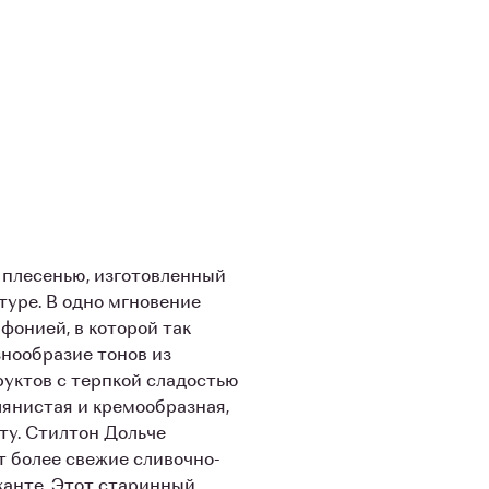
 плесенью, изготовленный
уре. В одно мгновение
онией, в которой так
знообразие тонов из
руктов с терпкой сладостью
лянистая и кремообразная,
ту. Стилтон Дольче
т более свежие сливочно-
канте. Этот старинный