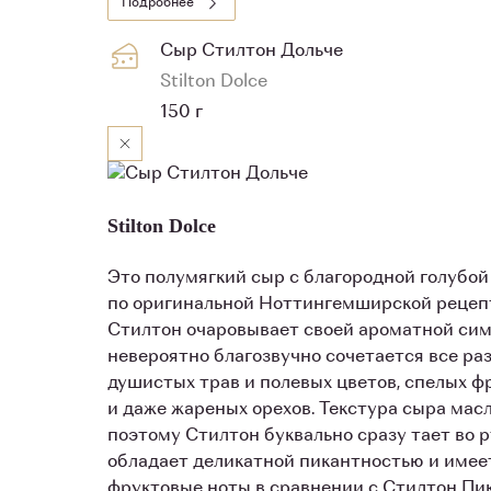
Подробнее
Сыр Стилтон Дольче
Stilton Dolce
150 г
Stilton Dolce
Это полумягкий сыр с благородной голубой
по оригинальной Ноттингемширской рецепт
Стилтон очаровывает своей ароматной симф
невероятно благозвучно сочетается все ра
душистых трав и полевых цветов, спелых ф
и даже жареных орехов. Текстура сыра мас
поэтому Стилтон буквально сразу тает во р
обладает деликатной пикантностью и имее
фруктовые ноты в сравнении с Стилтон Пи