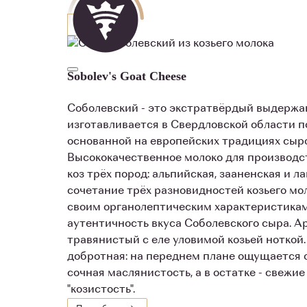
150 г
Sobolev's Goat Cheese
Соболевский - это экстратвёрдый выдержа
изготавливается в Свердловской области п
основанной на европейских традициях сыр
Высококачественное молоко для производст
коз трёх пород: альпийская, зааненская и л
сочетание трёх разновидностей козьего мо
своим органолептическим характеристикам
аутентичность вкуса Соболевского сыра. А
травянистый с еле уловимой козьей ноткой.
добротная: на переднем плане ощущается 
сочная маслянистость, а в остатке - свежие
"козистость".