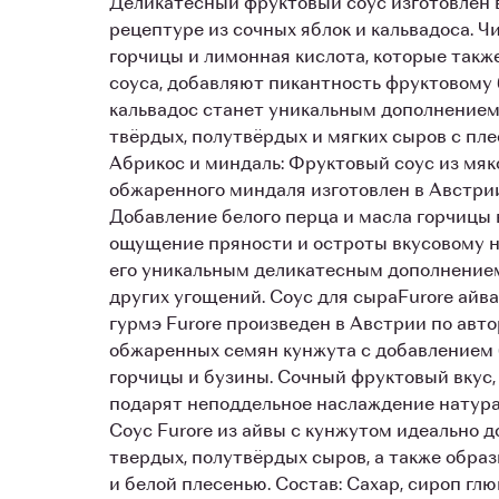
Деликатесный фруктовый соус изготовлен 
рецептуре из сочных яблок и кальвадоса. Ч
горчицы и лимонная кислота, которые такж
соуса, добавляют пикантность фруктовому б
кальвадос станет уникальным дополнением
твёрдых, полутвёрдых и мягких сыров с пле
Абрикос и миндаль: Фруктовый соус из мяк
обжаренного миндаля изготовлен в Австрии
Добавление белого перца и масла горчицы 
ощущение пряности и остроты вкусовому н
его уникальным деликатесным дополнение
других угощений. Соус для сыраFurore айва
гурмэ Furore произведен в Австрии по авто
обжаренных семян кунжута с добавлением 
горчицы и бузины. Сочный фруктовый вкус,
подарят неподдельное наслаждение натур
Соус Furore из айвы с кунжутом идеально д
твердых, полутвёрдых сыров, а также образ
и белой плесенью. Состав: Сахар, сироп гл