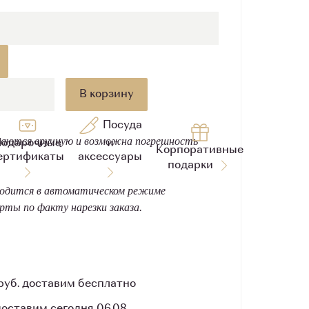
В корзину
Посуда
заются вручную и возможна погрешность
одарочные
и
Корпоративные
ертификаты
аксессуары
подарки
одится в автоматическом режиме
арты по факту нарезки заказа.
 руб. доставим бесплатно