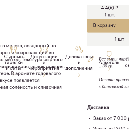
4 400 ₽
1
шт.
В корзину
1
шт
го молока, созданный по
варен и созревающий во
Сырные
Дегустации
Деликатесы
Все сыры наре
П
лый год. Текстура сырного
тарелки
и
и
Алкоголь
с
± 30 гр.
иями из кристаллов кальция,
и сеты
мероприятия
дополнения
ере. В аромате годовалого
Оплата произв
вкусе появляется
с банковской к
кая солёность и сливочная
Доставка
Заказ от 7 000