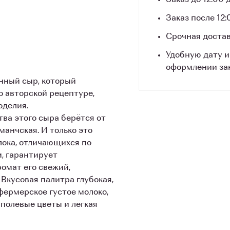
Заказ до 12:00
Заказ после 12:
Срочная достав
Удобную дату и
оформлении за
нный сыр, который
о авторской рецептуре,
оделия.
ва этого сыра берётся от
аманчская. И только это
лока, отличающихся по
, гарантирует
ромат его свежий,
 Вкусовая палитра глубокая,
фермерское густое молоко,
 полевые цветы и лёгкая