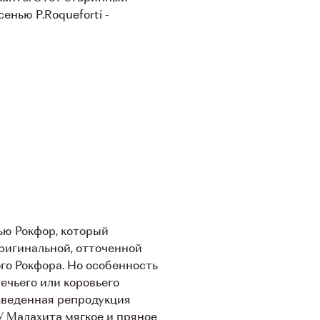
енью P.Roqueforti -
ью Рокфор, который
ригинальной, отточенной
го Рокфора. Но особенность
овечьего или коровьего
изведенная репродукция
У Малахита мягкое и пряное