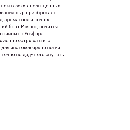
твом глазков, насыщенных
ревания сыр приобретает
е, ароматнее и сочнее.
ший брат Рокфор, сочится
оссийского Рокфора
еменно островатый, с
для знатоков яркие нотки
точно не дадут его спутать