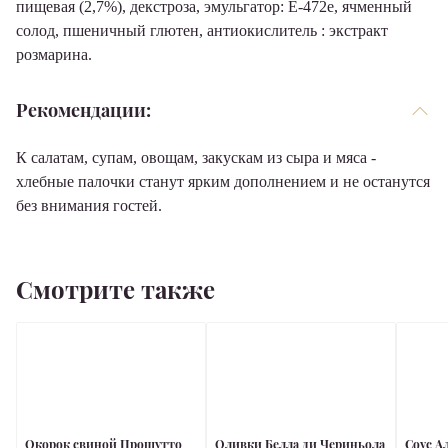
пищевая (2,7%), декстроза, эмульгатор: Е-472е, ячменный
солод, пшеничный глютен, антиокислитель : экстракт
розмарина.
Рекомендации:
К салатам, супам, овощам, закускам из сыра и мяса -
хлебные палочки станут ярким дополнением и не останутся
без внимания гостей.
Смотрите также
Окорок свиной Прошутто
Оливки Белла ди Чериньола
Соус А