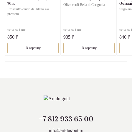
70гр
Острый 
Olive verdi Bella di Cerignola
Prosciutto crudo del titano s/o
Sugo arr
pressato
цена за 1 шт
цена за 1 шт
цена за 
850 ₽
935 ₽
840 ₽
В корзину
В корзину
+7 812 933 65 00
info@artdugout.ru