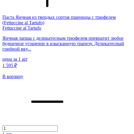
Паста Яичная из твердых сортов пшеницы с трюфелем
(Fettuccine al Tartufo)
Fettuccine al Tartufo
Яичная лапша с деликатесным трюфелем превратит любое
будничное угощение в изысканную трапезу. Деликатесный
грибной вку...
цена за 1 шт
1 595 ₽
В корзину