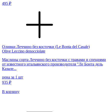
495 ₽
Оливки Леччино без косточки (Le Bonta del Casale)
Olive Leccino denocciolate
Маслины сорта Леччино без косточки с травами и специями
от известного итальянского производителя "Ле Бонта дель
Казале...
цена за 1 шт
935 ₽
В корзину