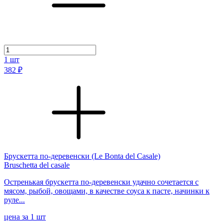
1
шт
382 ₽
Брускетта по-деревенски (Le Bonta del Casale)
Bruschetta del casale
Остренькая брускетта по-деревенски удачно сочетается с
мясом, рыбой, овощами, в качестве соуса к пасте, начинки к
руле...
цена за 1 шт