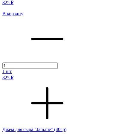
825 ₽
В корзину
1
шт
825 ₽
Джем для сыра "Jam.me" (40гр)