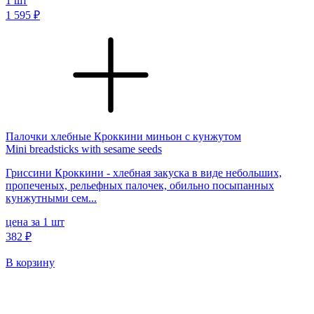
1
шт
1 595 ₽
Палочки хлебные Кроккини миньон с кунжутом
Mini breadsticks with sesame seeds
Гриссини Кроккини - хлебная закуска в виде небольших,
пропеченых, рельефных палочек, обильно посыпанных
кунжутными сем...
цена за 1 шт
382 ₽
В корзину