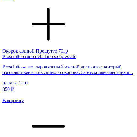
Окорок свиной Прошутто 70гр
Prosciutto crudo del titano s/o pressato
Prosciutto – это сыровяленый мясной деликатес, который
изготавливается из свиного окорока. За несколько месяцев в...
цена за 1 шт
850 ₽
В корзину