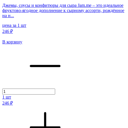
Джемы, соусы и конфитюры для сыра Jam.me – это идеальное
фруктово-ягодное дополнение к сырному ассорти, рождённое
на н...
цена за 1 шт
246 ₽
В корзину
1
шт
246 ₽