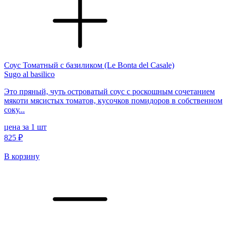
Соус Томатный с базиликом (Le Bonta del Casale)
Sugo al basilico
Это пряный, чуть островатый соус с роскошным сочетанием
мякоти мясистых томатов, кусочков помидоров в собственном
соку...
цена за 1 шт
825 ₽
В корзину