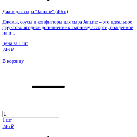
Джем для сыра "Jam.me" (40гр)
Джемы, соусы и конфитюры для сыра Jam.me – это идеальное
фруктово-ягодное дополнение к сырному ассорти, рождённое
на н...
цена за 1 шт
246 ₽
В корзину
1
шт
246 ₽