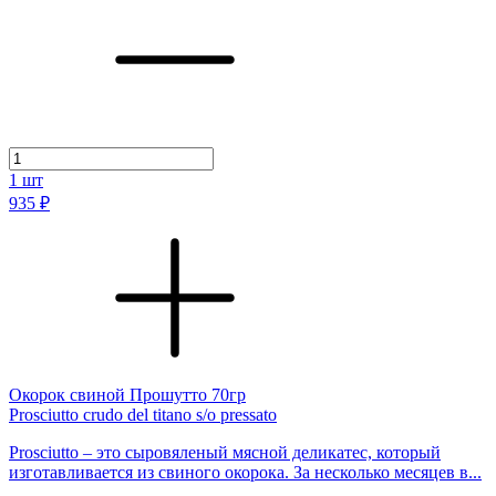
1
шт
935 ₽
Окорок свиной Прошутто 70гр
Prosciutto crudo del titano s/o pressato
Prosciutto – это сыровяленый мясной деликатес, который
изготавливается из свиного окорока. За несколько месяцев в...