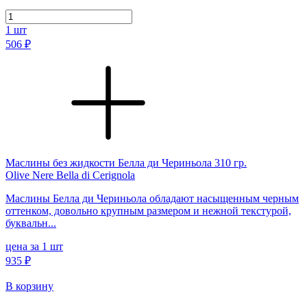
1
шт
506 ₽
Маслины без жидкости Белла ди Чериньола 310 гр.
Olive Nere Bella di Cerignola
Маслины Белла ди Чериньола обладают насыщенным черным
оттенком, довольно крупным размером и нежной текстурой,
буквальн...
цена за 1 шт
935 ₽
В корзину