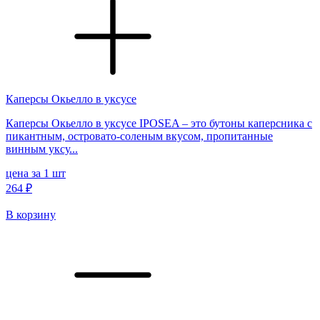
Каперсы Окьелло в уксусе
Каперсы Окьелло в уксусе IPOSEA – это бутоны каперсника с
пикантным, островато-соленым вкусом, пропитанные
винным уксу...
цена за 1 шт
264 ₽
В корзину