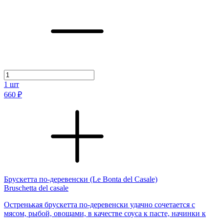
1
шт
660 ₽
Брускетта по-деревенски (Le Bonta del Casale)
Bruschetta del casale
Остренькая брускетта по-деревенски удачно сочетается с
мясом, рыбой, овощами, в качестве соуса к пасте, начинки к