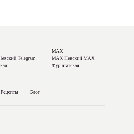
MAX
 Невский
Telegram
MAX Невский
MAX
кая
Фурштатская
Рецепты
Блог