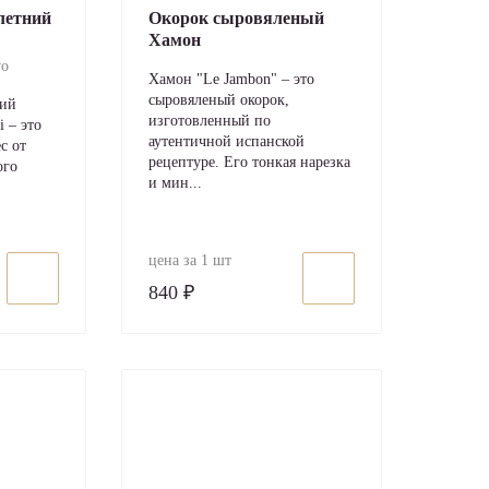
летний
Окорок сыровяленый
Хамон
vo
Хамон "Le Jambon" – это
сыровяленый окорок,
ний
изготовленный по
i – это
аутентичной испанской
с от
рецептуре. Его тонкая нарезка
ого
и мин...
цена за 1 шт
840 ₽