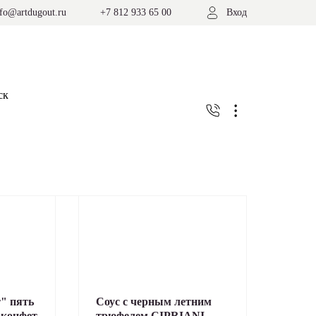
nfo@artdugout.ru
+7 812 933 65 00
Вход
" пять
Соус с черным летним
 конфет
трюфелем CIPRIANI