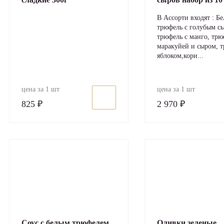
В Ассорти входят : Б
трюфель с голубым с
трюфель с манго, трю
маракуйей и сыром, т
яблоком,кори...
цена за 1 шт
цена за 1 шт
825 ₽
2 970 ₽
Соус с белым трюфелем
Оливки зеленые