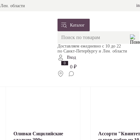
i
 Лен. области
Каталог
Доставляем ежедневно с 10 до 22
по Санкт-Петербургу и Лен. области
Вход
0
0 ₽
Оливки Сицилийские
Ассорти "Квинтет
сладкие 300г
сыров набор из 10