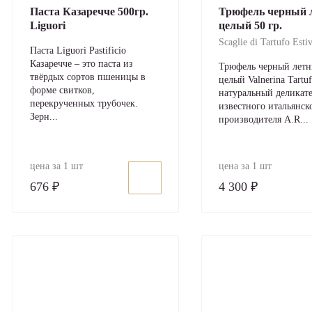
Паста Казаречче 500гр.
Трюфель черный 
Liguori
целый 50 гр.
Scaglie di Tartufo Esti
Паста Liguori Pastificio
Казаречче – это паста из
Трюфель черный лет
твёрдых сортов пшеницы в
целый Valnerina Tartuf
форме свитков,
натуральный деликате
перекрученных трубочек.
известного итальянск
Зерн...
производителя A.R...
цена за 1 шт
цена за 1 шт
676 ₽
4 300 ₽