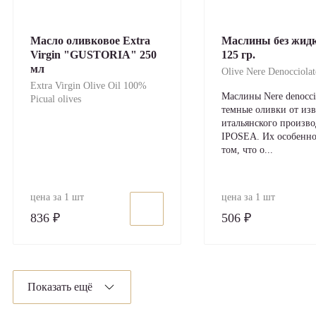
Масло оливковое Extra
Маслины без жид
Virgin "GUSTORIA" 250
125 гр.
мл
Olive Nere Denocciolat
Extra Virgin Olive Oil 100%
Маслины Nere denoccio
Picual olives
темные оливки от изв
итальянского произво
IPOSEA. Их особенно
том, что о...
цена за 1 шт
цена за 1 шт
836 ₽
506 ₽
Показать ещё