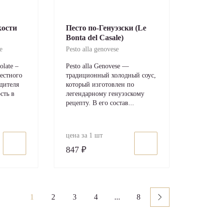
кости
Песто по-Генуэзски (Le
Bonta del Casale)
e
Pesto alla genovese
late –
Pesto alla Genovese —
естного
традиционный холодный соус,
дителя
который изготовлен по
сть в
легендарному генуэзскому
рецепту. В его состав...
цена за 1 шт
847 ₽
1
2
3
4
...
8