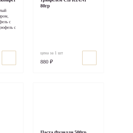
80гр
елый
ыром,
фель с
рюфель с
цена за 1 шт
880 ₽
Паста Фузилли 500гр.