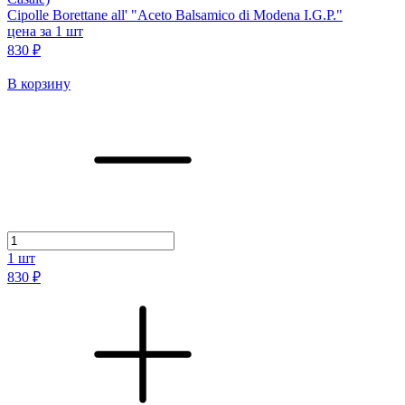
Cipolle Borettane all' "Aceto Balsamico di Modena I.G.P."
цена за 1 шт
830 ₽
В корзину
1
шт
830 ₽