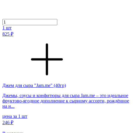
1
шт
825 ₽
Джем для сыра "Jam.me" (40гр)
Джемы, соусы и конфитюры для сыра Jam.me – это идеальное
фруктово-ягодное дополнение к сырному ассорти, рождённое
на н...
цена за 1 шт
246 ₽