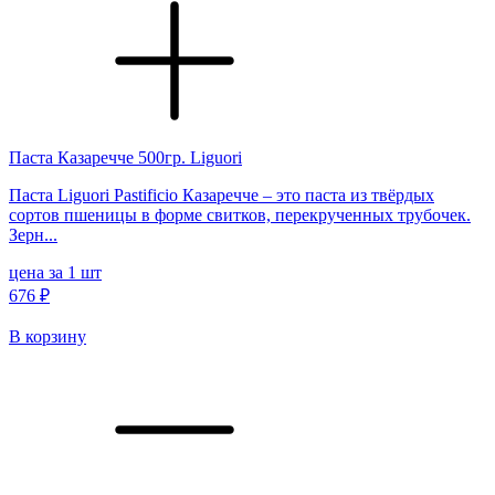
Паста Казаречче 500гр. Liguori
Паста Liguori Pastificio Казаречче – это паста из твёрдых
сортов пшеницы в форме свитков, перекрученных трубочек.
Зерн...
цена за 1 шт
676 ₽
В корзину