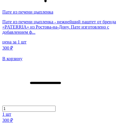
Пате из печени цыпленка
Пате из печени цыпленка - нежнейший паштет от бренда
«PATERRIA» из Ростова-на-Дону. Пате изготовлено с
добавлением ф...
цена за 1 шт
300 ₽
В корзину
1
шт
300 ₽