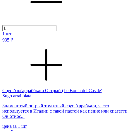
1
шт
935 ₽
Соус Алл'арраббьята Острый (Le Bonta del Casale)
Sugo arrabbiata
Знаменитый острый томатный соус Аррабьята, часто
используется в Италии с такой пастой как пенне или спагетти.
Он относ...
цена за 1 шт