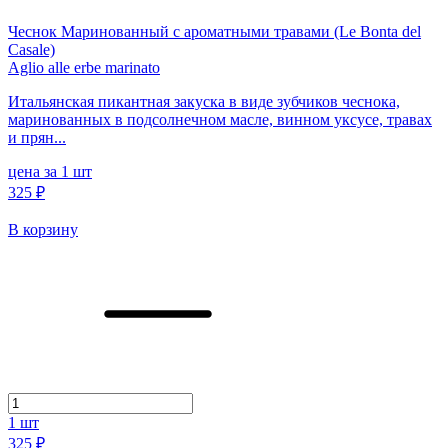
Чеснок Маринованный с ароматными травами (Le Bonta del
Casale)
Aglio alle erbe marinato
Итальянская пикантная закуска в виде зубчиков чеснока,
маринованных в подсолнечном масле, винном уксусе, травах
и прян...
цена за 1 шт
325 ₽
В корзину
1
шт
325 ₽