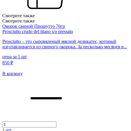
Смотрите также
Смотрите также
Окорок свиной Прошутто 70гр
Prosciutto crudo del titano s/o pressato
Prosciutto – это сыровяленый мясной деликатес, который
изготавливается из свиного окорока. За несколько месяцев в...
цена за 1 шт
850 ₽
В корзину
1
шт