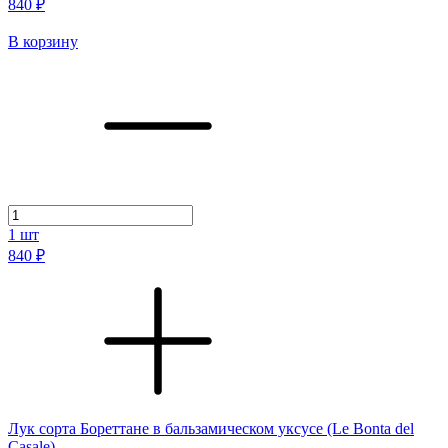
840 ₽
В корзину
1
шт
840 ₽
Лук сорта Бореттане в бальзамическом уксусе (Le Bonta del
Casale)