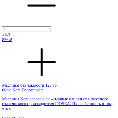
1
шт
836 ₽
Маслины без жидкости 125 гр.
Olive Nere Denocciolate
Маслины Nere denocciolate – темные оливки от известного
итальянского производителя IPOSEA. Их особенность в том,
что о...
цена за 1 шт