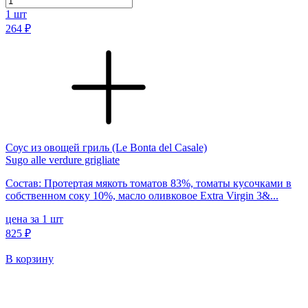
1
шт
264 ₽
Соус из овощей гриль (Le Bonta del Casale)
Sugo alle verdure grigliate
Состав: Протертая мякоть томатов 83%, томаты кусочками в
собственном соку 10%, масло оливковое Extra Virgin 3&...
цена за 1 шт
825 ₽
В корзину