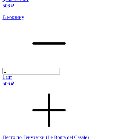
506 ₽
В корзину
1
шт
506 ₽
Песто по-Генуэзски (Le Bonta del Casale)