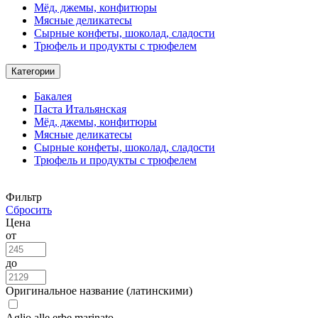
Мёд, джемы, конфитюры
Мясные деликатесы
Сырные конфеты, шоколад, сладости
Трюфель и продукты с трюфелем
Категории
Бакалея
Паста Итальянская
Мёд, джемы, конфитюры
Мясные деликатесы
Сырные конфеты, шоколад, сладости
Трюфель и продукты с трюфелем
Фильтр
Сбросить
Цена
от
до
Оригинальное название (латинскими)
Aglio alle erbe marinato