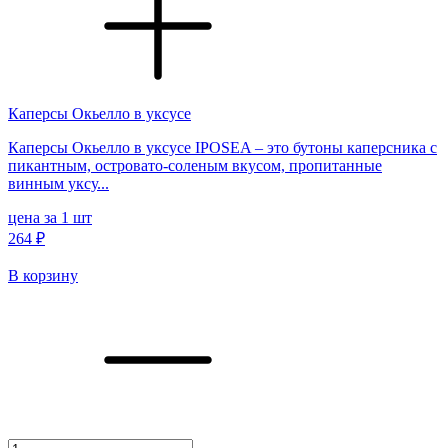
Каперсы Окьелло в уксусе
Каперсы Окьелло в уксусе IPOSEA – это бутоны каперсника с
пикантным, островато-соленым вкусом, пропитанные
винным уксу...
цена за 1 шт
264 ₽
В корзину