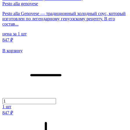
Pesto alla genovese
Pesto alla Genovese — традиционный холодный соус, который
изготовлен по легендарному генуэзскому рецепту. В его
состав...
цена за 1 шт
847 ₽
В корзину
1
шт
847 ₽