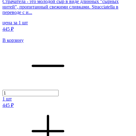
Страчатела - это молодой сыр в виде длинных "сырных
нитей", пропитанный свежими сливками. Stracciatella в
переводе с и...
цена за 1 шт
445 ₽
В корзину
1
шт
445 ₽