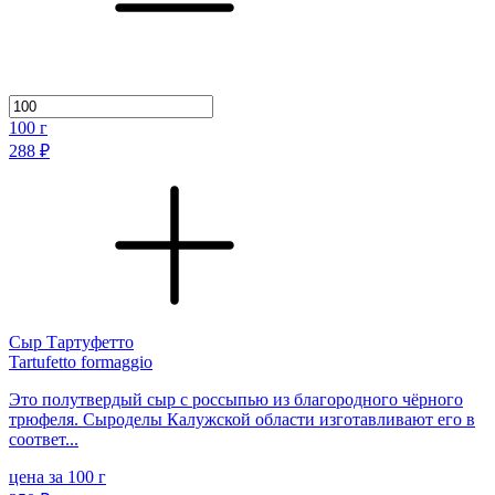
100
г
288 ₽
Сыр Тартуфетто
Tartufetto formaggio
Это полутвердый сыр с россыпью из благородного чёрного
трюфеля. Сыроделы Калужской области изготавливают его в
соответ...
цена за 100 г