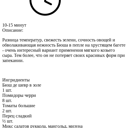
10-15 минут
Описание:
Разница температур, свежесть зелени, сочность овощей и
обволакивающая нежность Бюша в пепле на хрустящем багете
- очень интересный вариант применения мягкого козьего
сыра. Тем более, что он не потеряет своих красивых форм при
запекании.
Ингридиенты
Бюш де шевр в золе
1 шт.
Помидоры черри
8 шт.
Томаты большие
2 шт.
Перец сладкий
½ шт.
Микс салатов руккола, мангольд, мизуна