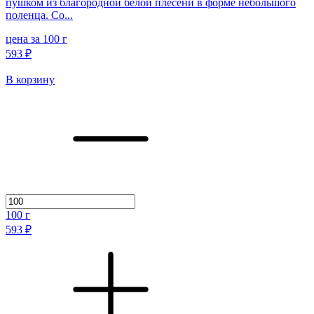
пушком из благородной белой плесени в форме небольшого
поленца. Со...
цена за 100 г
593 ₽
В корзину
100
г
593 ₽