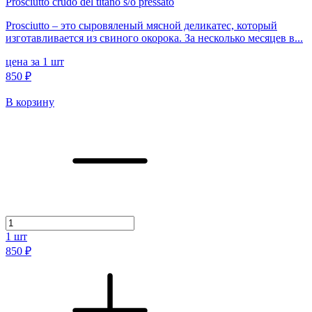
Prosciutto crudo del titano s/o pressato
Prosciutto – это сыровяленый мясной деликатес, который
изготавливается из свиного окорока. За несколько месяцев в...
цена за 1 шт
850 ₽
В корзину
1
шт
850 ₽