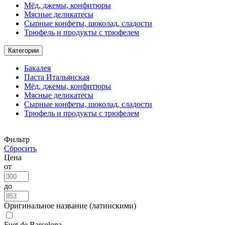
Мёд, джемы, конфитюры
Мясные деликатесы
Сырные конфеты, шоколад, сладости
Трюфель и продукты с трюфелем
Категории
Бакалея
Паста Итальянская
Мёд, джемы, конфитюры
Мясные деликатесы
Сырные конфеты, шоколад, сладости
Трюфель и продукты с трюфелем
Фильтр
Сбросить
Цена
от
до
Оригинальное название (латинскими)
Fuet de Barcelona