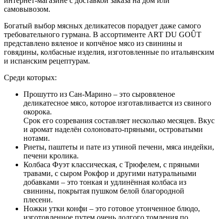
интернет-магазине с доставкой заказа на дом или
самовывозом.
Богатый выбор мясных деликатесов порадует даже самого
требовательного гурмана. В ассортименте ART DU GOÛT
представлено вяленое и копчёное мясо из свинины и
говядины, колбасные изделия, изготовленные по итальянским
и испанским рецептурам.
Среди которых:
Прошутто из Сан-Марино – это сыровяленое
деликатесное мясо, которое изготавливается из свиного
окорока.
Срок его созревания составляет несколько месяцев. Вкус
и аромат наделён солоновато-пряными, островатыми
нотами.
Риеты, паштеты и пате из утиной печени, мяса индейки,
печени кролика.
Колбаса Фуэт классическая, с Трюфелем, с пряными
травами, с сыром Рокфор и другими натуральными
добавками – это тонкая и удлинённая колбаса из
свинины, покрытая пушком белой благородной
плесени.
Ножки утки конфи – это готовое утонченное блюдо,
изготовленное путем очень долгого томления по