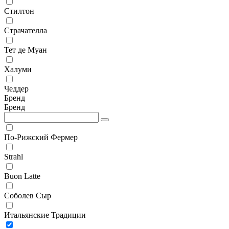
Стилтон
Страчателла
Тет де Муан
Халуми
Чеддер
Бренд
Бренд
По-Рижский Фермер
Strahl
Buon Latte
Соболев Сыр
Итальянские Традиции