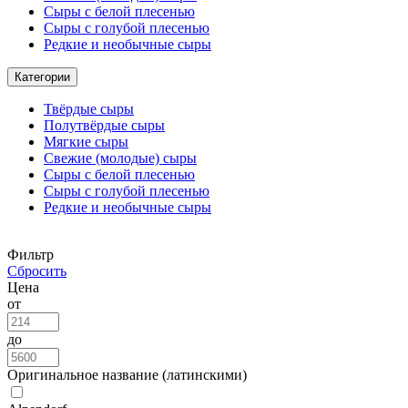
Сыры с белой плесенью
Сыры с голубой плесенью
Редкие и необычные сыры
Категории
Твёрдые сыры
Полутвёрдые сыры
Мягкие сыры
Свежие (молодые) сыры
Сыры с белой плесенью
Сыры с голубой плесенью
Редкие и необычные сыры
Фильтр
Сбросить
Цена
от
до
Оригинальное название (латинскими)