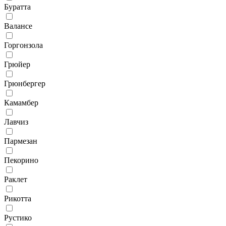
Буратта
Валансе
Горгонзола
Грюйер
Грюнбергер
Камамбер
Лавчиз
Пармезан
Пекорино
Раклет
Рикотта
Рустико