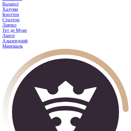
Валансе
Халуми
Кроттен
Стилтон
Лавчиз
Тет де Муан
Лангр
Альпендорф
Марешаль