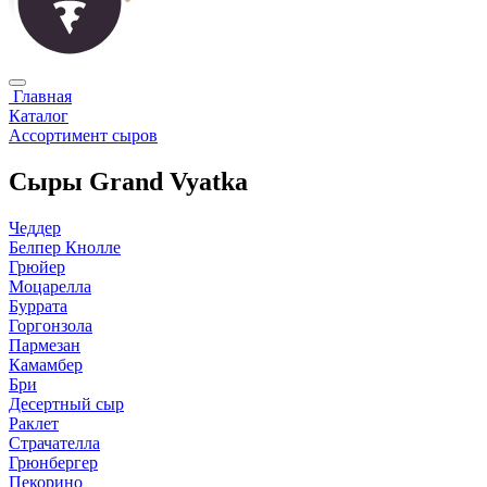
Главная
Каталог
Ассортимент сыров
Сыры Grand Vyatka
Чеддер
Белпер Кнолле
Грюйер
Моцарелла
Буррата
Горгонзола
Пармезан
Камамбер
Бри
Десертный сыр
Раклет
Страчателла
Грюнбергер
Пекорино