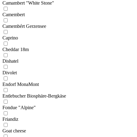
Camambert "White Stone"
Camembert
Camembért Gerzensee
Caprino
Cheddar 18m
Dishatel
Divolet
Endorf MonaMont
Entlebucher Biosphäre-Bergkäse
Fondue "Alpine"
Friandiz
Goat cheese