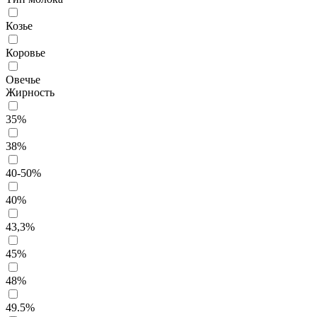
Козье
Коровье
Овечье
Жирность
35%
38%
40-50%
40%
43,3%
45%
48%
49.5%