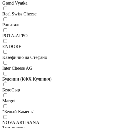
Grand Vyatka
Real Swiss Cheese
Раниталь
РОТА-АГРО
ENDORF
Казефичио да Стефано
Inter Cheese AG
Будонни (КФХ Кулинич)
БелоСыр
Margot
"Белый Камень"
NOVA ARTISANA
Тип молока