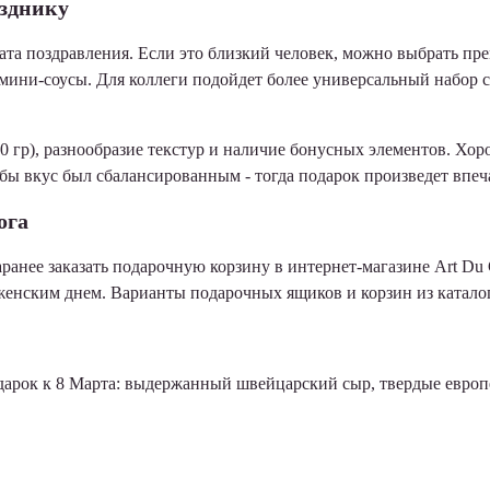
азднику
та поздравления. Если это близкий человек, можно выбрать пр
, мини-соусы. Для коллеги подойдет более универсальный набор
00 гр), разнообразие текстур и наличие бонусных элементов. Х
ы вкус был сбалансированным - тогда подарок произведет впеч
ога
аранее
заказать подарочную корзину
в интернет-магазине Art Du 
енским днем. Варианты подарочных ящиков и корзин из каталог
дарок к 8 Марта: выдержанный швейцарский сыр, твердые европе