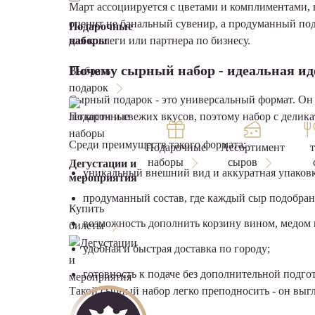
Март ассоциируется с цветами и комплиментами,
оценит не банальный сувенир, а продуманный под
Подарочные
наборы
для коллеги или партнера по бизнесу.
Почему сырный набор - идеальная иде
Выбрать
подарок
Сырный подарок - это универсальный формат. Он по
легкости и свежих вкусов, поэтому набор с делик
Среди преимуществ такого формата:
Подарочные
Ассортимент
наборы
сыров
Дегустации и
уникальный внешний вид и аккуратная упаковк
мероприятия
продуманный состав, где каждый сыр подобран 
Купить
возможность дополнить корзину вином, медом
билеты
удобная и быстрая доставка по городу;
готовность к подаче без дополнительной подго
Такой сырный набор легко преподносить - он выг