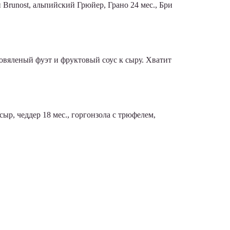
runost, альпийский Грюйер, Грано 24 мес., Бри
ровяленый фуэт и фруктовый соус к сыру. Хватит
ыр, чеддер 18 мес., горгонзола с трюфелем,