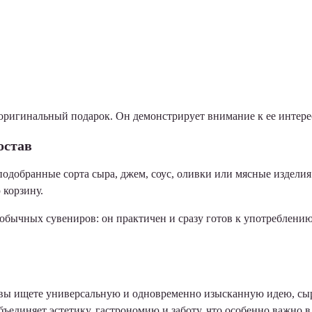
ригинальный подарок. Он демонстрирует внимание к ее интерес
остав
одобранные сорта сыра, джем, соус, оливки или мясные издели
 корзину.
бычных сувениров: он практичен и сразу готов к употреблению. 
и вы ищете универсальную и одновременно изысканную идею, сы
бъединяет эстетику, гастрономию и заботу, что особенно важно