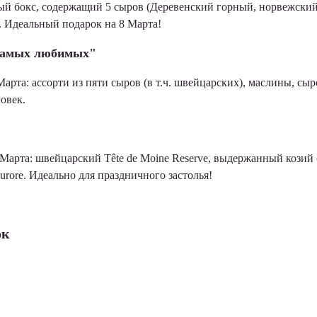
 бокс, содержащий 5 сыров (Деревенский горный, норвежский B
. Идеальный подарок на 8 Марта!
 самых любимых"
арта: ассорти из пяти сыров (в т.ч. швейцарских), маслины, сы
ловек.
Марта: швейцарский Tête de Moine Reserve, выдержанный козий с
rore. Идеально для праздничного застолья!
ок