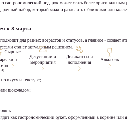
 но гастрономический подарок может стать более оригинальны
арочный набор, который можно разделить с близкими или коллег
я к 8 марта
дходит для разных возрастов и статусов, а главное - создает а
атесами станет актуальным решением.
Сырные
Дегустации и
Деликатесы и
тарелки и
Алкоголь
мероприятия
дополнения
сеты
а;
по вкусу и текстуре;
 или шоколадом;
товки.
лядит как гастрономический букет, оформленный в корзине или 