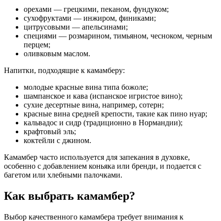
орехами — грецкими, пеканом, фундуком;
сухофруктами — инжиром, финиками;
цитрусовыми — апельсинами;
специями — розмарином, тимьяном, чесноком, черным
перцем;
оливковым маслом.
Напитки, подходящие к камамберу:
молодые красные вина типа божоле;
шампанское и кава (испанское игристое вино);
сухие десертные вина, например, сотерн;
красные вина средней крепости, такие как пино нуар;
кальвадос и сидр (традиционно в Нормандии);
крафтовый эль;
коктейли с джином.
Камамбер часто используется для запекания в духовке,
особенно с добавлением коньяка или бренди, и подается с
багетом или хлебными палочками.
Как выбрать камамбер?
Выбор качественного камамбера требует внимания к