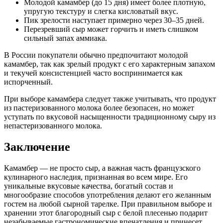
Молодой камамбер (до 15 дня) имеет более плотную,
упругую текстуру и слегка кисловатый вкус.
Пик зрелости наступает примерно через 30–35 дней.
Перезревший сыр может горчить и иметь слишком
сильный запах аммиака.
В России покупатели обычно предпочитают молодой
камамбер, так как зрелый продукт с его характерным запахом
и текучей консистенцией часто воспринимается как
испорченный.
При выборе камамбера следует также учитывать, что продукт
из пастеризованного молока более безопасен, но может
уступать по вкусовой насыщенности традиционному сыру из
непастеризованного молока.
Заключение
Камамбер — не просто сыр, а важная часть французского
кулинарного наследия, признанная во всем мире. Его
уникальные вкусовые качества, богатый состав и
многообразие способов употребления делают его желанным
гостем на любой сырной тарелке. При правильном выборе и
хранении этот благородный сыр с белой плесенью подарит
незабываемые гастрономические впечатления и принесет