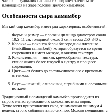
часов» — художник написал их под впечатлением от
плавящейся на жаре головки зрелого камамбера.
Особенности сыра камамбер
Мягкий сыр камамбер имеет ряд характерных особенностей:
Форма и размер — плоский цилиндр диаметром около
10,5–11 см, толщиной около 3 см и весом 250–340 г.
Корочка — покрыта белой благородной плесенью
(Penicillium camemberti), которая образуется во время
созревания и имеет мягкую, влажную текстуру.
Консистенция — мягкая, кремообразная текстура,
становящаяся более текучей к центру в процессе
созревания.
Цвет — от белого до светло-сливочного с кремовым
оттенком.
Вкус — нежный, сливочный, с грибными и ореховыми
нотками.
Традиционный нормандский камамбер производится из
сырого непастеризованного молока местных коров.
Технология приготовления сыра, занимающая минимум 4
недели, строго соблюдается до сих пор. Молоко смешивают с