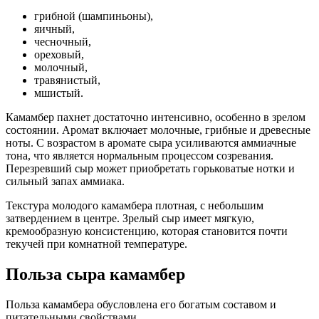
грибной (шампиньоны),
яичный,
чесночный,
ореховый,
молочный,
травянистый,
мшистый.
Камамбер пахнет достаточно интенсивно, особенно в зрелом
состоянии. Аромат включает молочные, грибные и древесные
ноты. С возрастом в аромате сыра усиливаются аммиачные
тона, что является нормальным процессом созревания.
Перезревший сыр может приобретать горьковатые нотки и
сильный запах аммиака.
Текстура молодого камамбера плотная, с небольшим
затвердением в центре. Зрелый сыр имеет мягкую,
кремообразную консистенцию, которая становится почти
текучей при комнатной температуре.
Польза сыра камамбер
Польза камамбера обусловлена его богатым составом и
питательными свойствами.