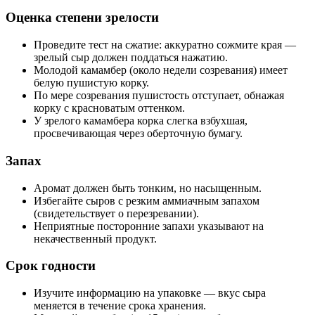
Оценка степени зрелости
Проведите тест на сжатие: аккуратно сожмите края —
зрелый сыр должен поддаться нажатию.
Молодой камамбер (около недели созревания) имеет
белую пушистую корку.
По мере созревания пушистость отступает, обнажая
корку с красноватым оттенком.
У зрелого камамбера корка слегка взбухшая,
просвечивающая через оберточную бумагу.
Запах
Аромат должен быть тонким, но насыщенным.
Избегайте сыров с резким аммиачным запахом
(свидетельствует о перезревании).
Неприятные посторонние запахи указывают на
некачественный продукт.
Срок годности
Изучите информацию на упаковке — вкус сыра
меняется в течение срока хранения.