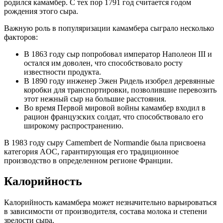
родился камамбер. С тех пор 1791 год считается годом
рождения этого сыра.
Важную роль в популяризации камамбера сыграло несколько
факторов:
В 1863 году сыр попробовал император Наполеон III и
остался им доволен, что способствовало росту
известности продукта.
В 1890 году инженер Эжен Ридель изобрел деревянные
коробки для транспортировки, позволившие перевозить
этот нежный сыр на большие расстояния.
Во время Первой мировой войны камамбер входил в
рацион французских солдат, что способствовало его
широкому распространению.
В 1983 году сыру Camembert de Normandie была присвоена
категория AOC, гарантирующая его традиционное
производство в определенном регионе Франции.
Калорийность
Калорийность камамбера может незначительно варьироваться
в зависимости от производителя, состава молока и степени
зрелости сыра.