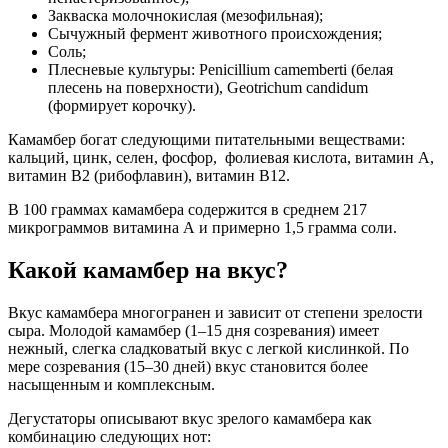
Закваска молочнокислая (мезофильная);
Сычужный фермент животного происхождения;
Соль;
Плесневые культуры: Penicillium camemberti (белая
плесень на поверхности), Geotrichum candidum
(формирует корочку).
Камамбер богат следующими питательными веществами:
кальций, цинк, селен, фосфор, фолиевая кислота, витамин А,
витамин B2 (рибофлавин), витамин B12.
В 100 граммах камамбера содержится в среднем 217
микрограммов витамина А и примерно 1,5 грамма соли.
Какой камамбер на вкус?
Вкус камамбера многогранен и зависит от степени зрелости
сыра. Молодой камамбер (1–15 дня созревания) имеет
нежный, слегка сладковатый вкус с легкой кислинкой. По
мере созревания (15–30 дней) вкус становится более
насыщенным и комплексным.
Дегустаторы описывают вкус зрелого камамбера как
комбинацию следующих нот: