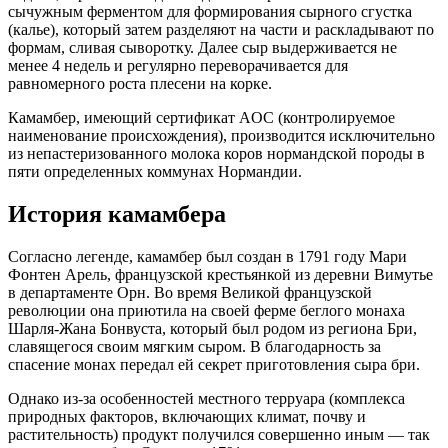
сычужным ферментом для формирования сырного сгустка
(калье), который затем разделяют на части и раскладывают по
формам, сливая сыворотку. Далее сыр выдерживается не
менее 4 недель и регулярно переворачивается для
равномерного роста плесени на корке.
Камамбер, имеющий сертификат AOC (контролируемое
наименование происхождения), производится исключительно
из непастеризованного молока коров нормандской породы в
пяти определенных коммунах Нормандии.
История камамбера
Согласно легенде, камамбер был создан в 1791 году Мари
Фонтен Арель, французской крестьянкой из деревни Вимутье
в департаменте Орн. Во время Великой французской
революции она приютила на своей ферме беглого монаха
Шарля-Жана Бонвуста, который был родом из региона Бри,
славящегося своим мягким сыром. В благодарность за
спасение монах передал ей секрет приготовления сыра бри.
Однако из-за особенностей местного терруара (комплекса
природных факторов, включающих климат, почву и
растительность) продукт получился совершенно иным — так