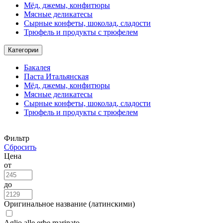
Мёд, джемы, конфитюры
Мясные деликатесы
Сырные конфеты, шоколад, сладости
Трюфель и продукты с трюфелем
Категории
Бакалея
Паста Итальянская
Мёд, джемы, конфитюры
Мясные деликатесы
Сырные конфеты, шоколад, сладости
Трюфель и продукты с трюфелем
Фильтр
Сбросить
Цена
от
до
Оригинальное название (латинскими)
Aglio alle erbe marinato