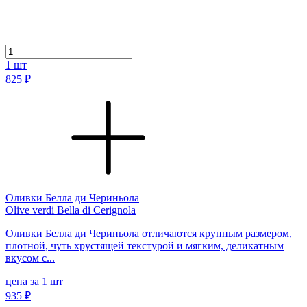
1
шт
825 ₽
Оливки Белла ди Чериньола
Olive verdi Bella di Cerignola
Оливки Белла ди Чериньола отличаются крупным размером,
плотной, чуть хрустящей текстурой и мягким, деликатным
вкусом с...
цена за 1 шт
935 ₽