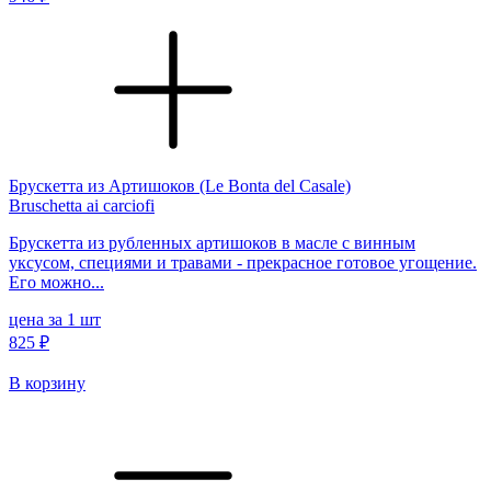
Брускетта из Артишоков (Le Bonta del Casale)
Bruschetta ai carciofi
Брускетта из рубленных артишоков в масле с винным
уксусом, специями и травами - прекрасное готовое угощение.
Его можно...
цена за 1 шт
825 ₽
В корзину