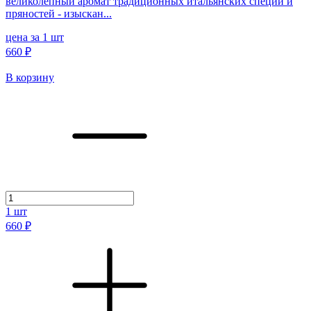
великолепный аромат традиционных итальянских специй и
пряностей - изыскан...
цена за 1 шт
660 ₽
В корзину
1
шт
660 ₽