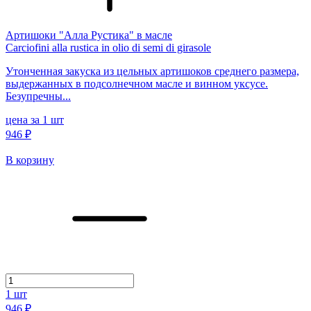
Артишоки "Алла Рустика" в масле
Carciofini alla rustica in olio di semi di girasole
Утонченная закуска из цельных артишоков среднего размера,
выдержанных в подсолнечном масле и винном уксусе.
Безупречны...
цена за 1 шт
946 ₽
В корзину
1
шт
946 ₽