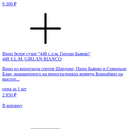
9 200 ₽
Вино белое сухое "448 с.л.м. Гирлан Бьянко"
448 S.L.M. GIRLAN BIANCO
Вино из винограда сортов Шардоне, Пино Бьянко и Совиньон
Блан, выращенного на виноградниках коммун Корнайяно на
высоте...
цена за 1 шт
2 850 ₽
В корзину