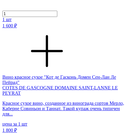
1
шт
1 600 ₽
Вино красное сухое "Кот де Гасконь Домен Сен-Лан Ле
Пейрад"
COTES DE GASCOGNE DOMAINE SAINT-LANNE LE
PEYRAT
Красное сухое вино, созданное из винограда сортов Мерло,
Каберне Совиньон и Таннат. Такой купаж очень типичен
для...
цена за 1 шт
1 800 ₽