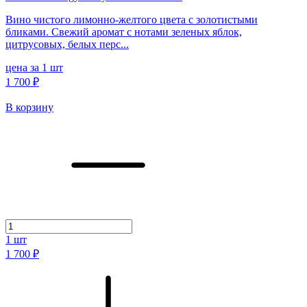
Вино чистого лимонно-желтого цвета с золотистыми
бликами. Свежий аромат с нотами зеленых яблок,
цитрусовых, белых перс...
цена за 1 шт
1 700 ₽
В корзину
1
шт
1 700 ₽