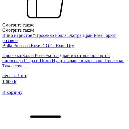
Смотрите также
Смотрите также
Вино игристое "Просекко Болла Экстра Драй Розе" брют
розовое
Bolla Prosecco Rose D.O.C. Extra Dry
Просекко Болла Розе Экстра Драй изготовлено сортов
винограда Глера и Пино Нуар, выращенных в зоне Просекко.
Такое соче...
цена за 1 шт
1 600 ₽
В корзину