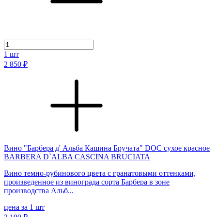
1
шт
2 850 ₽
Вино "Барбера д' Альба Кашина Бручата" DOC сухое красное
BARBERA D`ALBA CASCINA BRUCIATA
Вино темно-рубинового цвета с гранатовыми оттенками,
произведенное из винограда сорта Барбера в зоне
производства Альб...
цена за 1 шт