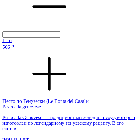
1
шт
506 ₽
Песто по-Генуэзски (Le Bonta del Casale)
Pesto alla genovese
Pesto alla Genovese — традиционный холодный соус, который
изготовлен по легендарному генуэзскому рецепту. В его
состав...
цена за 1 шт