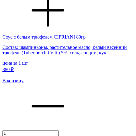
Соус с белым трюфелем CIPRIANI 80гр
Состав: шампиньоны, растительное масло, белый весенний
трюфель (Tuber borchii Vitt.) 5%, соль, специи, кук...
цена за 1 шт
880 ₽
В корзину