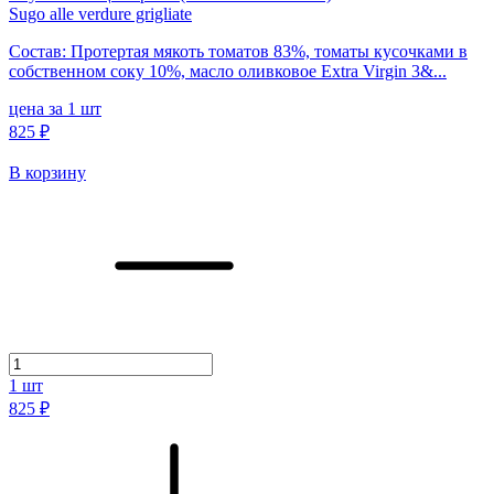
Sugo alle verdure grigliate
Состав: Протертая мякоть томатов 83%, томаты кусочками в
собственном соку 10%, масло оливковое Extra Virgin 3&...
цена за 1 шт
825 ₽
В корзину
1
шт
825 ₽