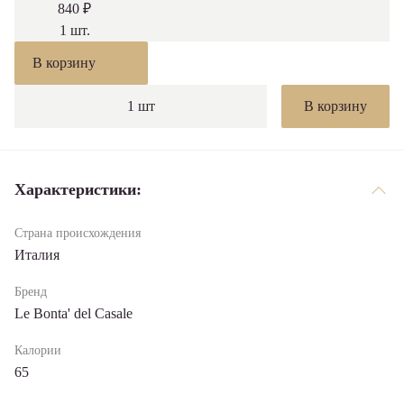
840 ₽
1
шт.
В корзину
1
шт
В корзину
Характериcтики:
Страна происхождения
Италия
Бренд
Le Bonta' del Casale
Калории
65