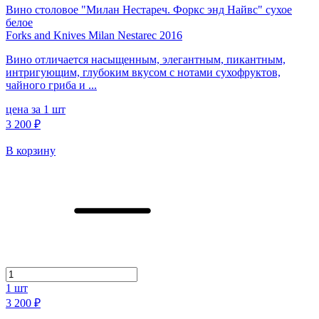
Вино столовое "Милан Нестареч. Форкс энд Найвс" сухое
белое
Forks and Knives Milan Nestarec 2016
Вино отличается насыщенным, элегантным, пикантным,
интригующим, глубоким вкусом с нотами сухофруктов,
чайного гриба и ...
цена за 1 шт
3 200 ₽
В корзину
1
шт
3 200 ₽