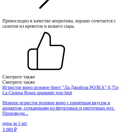
Превосходно в качестве аперитива, хорошо сочетается с
салатом из креветок и козьего сыра.
Смотрите также
Смотрите также
Игристое вино розовое брют "Ла Джойоза РОЗЕА" 0,75л
La Gioiosa Rosea spumante rose brut
Нежное игристое розовое вино с приятным вкусом и
ароматом, сотканными из фруктовых и цветочных нот.
Производи...
цена за 1 шт
3 080 ₽