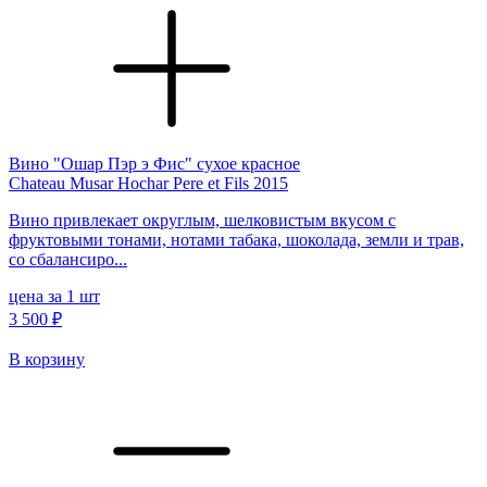
Вино "Ошар Пэр э Фис" сухое красное
Chateau Musar Hochar Pere et Fils 2015
Вино привлекает округлым, шелковистым вкусом с
фруктовыми тонами, нотами табака, шоколада, земли и трав,
со сбалансиро...
цена за 1 шт
3 500 ₽
В корзину