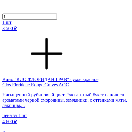
1
шт
3 500 ₽
Вино "КЛО ФЛОРИДАН ГРАВ" сухое красное
Clos Floridene Rouge Graves AOC
Насыщенный рубиновый цвет. Элегантный букет наполнен
ароматами черной смородины, земляники, с оттенками мяты,
лакрицы,...
цена за 1 шт
4 600 ₽