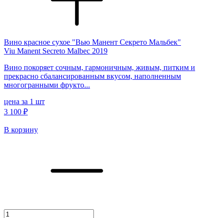
Вино красное сухое "Вью Манент Секрето Мальбек"
Viu Manent Secreto Malbec 2019
Вино покоряет сочным, гармоничным, живым, питким и
прекрасно сбалансированным вкусом, наполненным
многогранными фрукто...
цена за 1 шт
3 100 ₽
В корзину