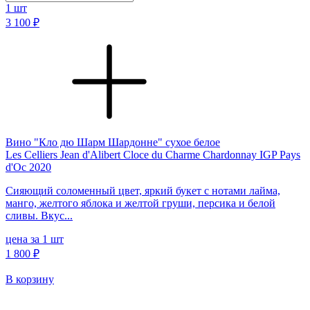
1
шт
3 100 ₽
Вино "Кло дю Шарм Шардонне" сухое белое
Les Celliers Jean d'Alibert Cloce du Charme Chardonnay IGP Pays
d'Oc 2020
Сияющий соломенный цвет, яркий букет с нотами лайма,
манго, желтого яблока и желтой груши, персика и белой
сливы. Вкус...
цена за 1 шт
1 800 ₽
В корзину