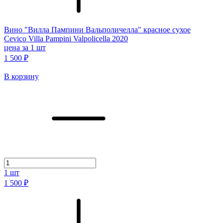
Вино "Вилла Пампини Вальполичелла" красное сухое
Cevico Villa Pampini Valpolicella 2020
цена за 1 шт
1 500 ₽
В корзину
1
шт
1 500 ₽