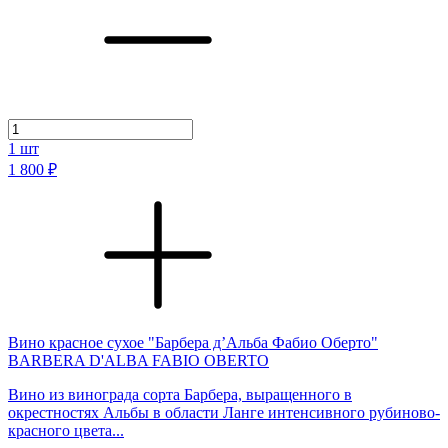
1
шт
1 800 ₽
Вино красное сухое "Барбера д’Альба Фабио Оберто"
BARBERA D'ALBA FABIO OBERTO
Вино из винограда сорта Барбера, выращенного в
окрестностях Альбы в области Ланге интенсивного рубиново-
красного цвета...