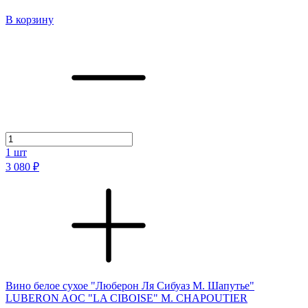
В корзину
1
шт
3 080 ₽
Вино белое сухое "Люберон Ля Сибуаз М. Шапутье"
LUBERON AOC "LA CIBOISE" M. CHAPOUTIER