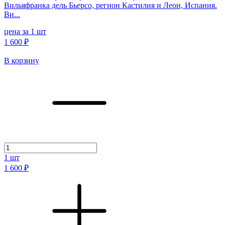
Вильяфранка дель Бьерсо, регион Кастилия и Леон, Испания.
Ви...
цена за 1 шт
1 600 ₽
В корзину
1
шт
1 600 ₽