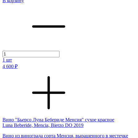
В корзину
1
шт
4 600 ₽
Вино "Бьерсо Луна Бебериде Менсия" сухое красное
Luna Beberide, Mencia, Bierzo DO 2019
Вино из винограда сорта Менсия, выращенного в местечке