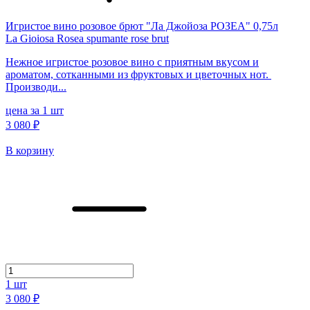
Игристое вино розовое брют "Ла Джойоза РОЗЕА" 0,75л
La Gioiosa Rosea spumante rose brut
Нежное игристое розовое вино с приятным вкусом и
ароматом, сотканными из фруктовых и цветочных нот.
Производи...
цена за 1 шт
3 080 ₽
В корзину
1
шт
3 080 ₽