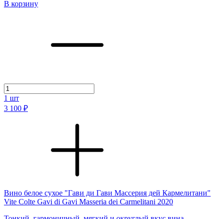
В корзину
1
шт
3 100 ₽
Вино белое сухое "Гави ди Гави Массерия дей Кармелитани"
Vite Colte Gavi di Gavi Masseria dei Carmelitani 2020
Тонкий, гармоничный, мягкий и округлый вкус вина