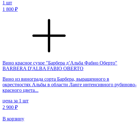
1
шт
1 800 ₽
Вино красное сухое "Барбера д’Альба Фабио Оберто"
BARBERA D'ALBA FABIO OBERTO
Вино из винограда сорта Барбера, выращенного в
окрестностях Альбы в области Ланге интенсивного рубиново-
красного цвета...
цена за 1 шт
2 900 ₽
В корзину