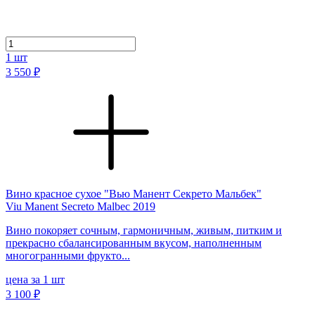
1
шт
3 550 ₽
Вино красное сухое "Вью Манент Секрето Мальбек"
Viu Manent Secreto Malbec 2019
Вино покоряет сочным, гармоничным, живым, питким и
прекрасно сбалансированным вкусом, наполненным
многогранными фрукто...
цена за 1 шт
3 100 ₽