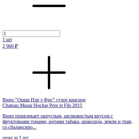
1
шт
2 900 ₽
Вино "Ошар Пэр э Фис" сухое красное
Chateau Musar Hochar Pere et Fils 2015
Вино привлекает округлым, шелковистым вкусом с
фруктовыми тонами, нотами табака, шоколада, земли и трав,
со сбалансиро...
цена за 1 шт