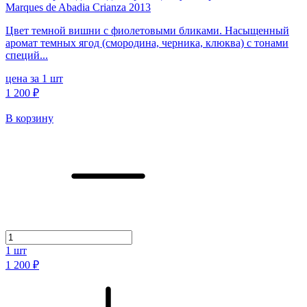
Marques de Abadia Crianza 2013
Цвет темной вишни с фиолетовыми бликами. Насыщенный
аромат темных ягод (смородина, черника, клюква) с тонами
специй...
цена за 1 шт
1 200 ₽
В корзину
1
шт
1 200 ₽