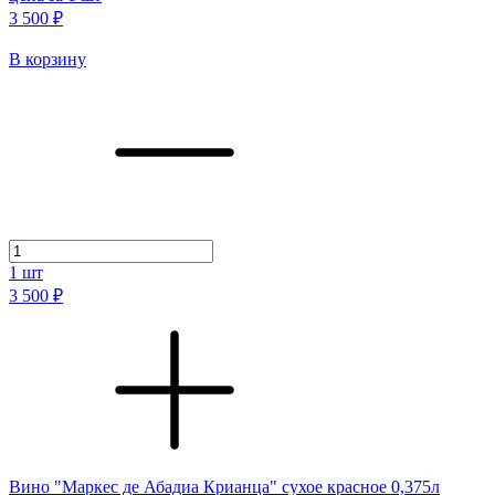
3 500 ₽
В корзину
1
шт
3 500 ₽
Вино "Маркес де Абадиа Крианца" сухое красное 0,375л